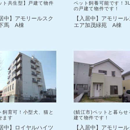
ット共生型】戸建て物件
ペット飼養可能です！3L
の戸建て物件です！
居中】アモリールスク
【入居中】アモリール
下馬 A棟
エア加茂緑苑 A棟
ト飼育可！小型犬、猫と
(鯖江市)ペットと暮らせ
せます
建て物件です！
居中】ロイヤルハイツ
【入居中】アモリール