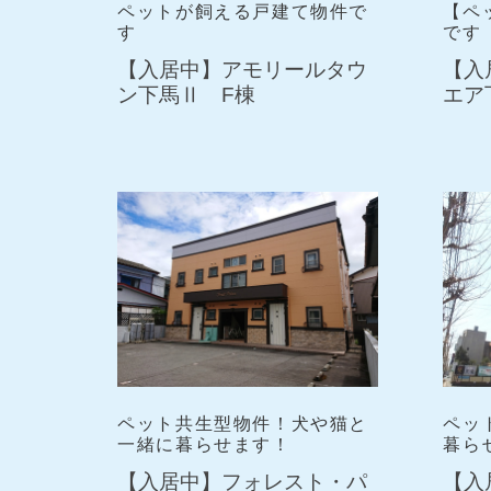
ペットが飼える戸建て物件で
【ペ
す
です
【入居中】アモリールタウ
【入
ン下馬Ⅱ F棟
エア
ペット共生型物件！犬や猫と
ペッ
一緒に暮らせます！
暮ら
【入居中】フォレスト・パ
【入