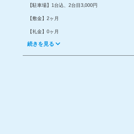
【駐車場】1台込、2台目3,000円
【敷金】2ヶ月
【礼金】0ヶ月
続きを見る
【設備】ペット飼養可、バス・トイレ別、ＣＡＴ
暖房、照明器具
・個人契約の場合は再契約型定期借家契約となります
円/2年
・保証会社加入要
・ペット飼養可（室内飼い）※事前に申請、手続