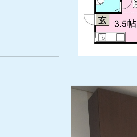
Ｖ、室内洗濯機置き場、冷
。※再契約料22,000
きが必要です。