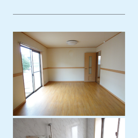
座、シャンプードレッサー、室内洗濯機
置き場、WIC、専用庭、CATV、ベラン
ダ、ペット用足洗い場、
再契約型定期借家契約になります。
(２年毎、再契約事務手数料：22,000
円(税込))
ペット飼養可（室内飼い）※事前に申
請・手続きが必要です。
保証会社加入要、連帯保証人必要
個別浄化槽の為、浄化槽の定期点検、
清掃は入居者様負担になります。
駐車場までの道は私道の為除雪は入り
ません。
町内会活動(ゴミST掃除など)がありま
す。