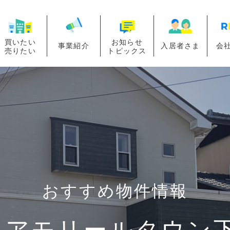
買いたい
お知らせ
事業紹介
入居者さま
会
売りたい
トピックス
おすすめ物件情報
】アモリールタウン下