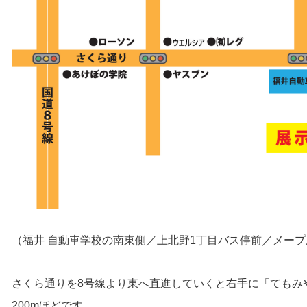
（福井 自動車学校の南東側／上北野1丁目バス停前／メー
さくら通りを8号線より東へ直進していくと右手に「てもみ
200mほどです。