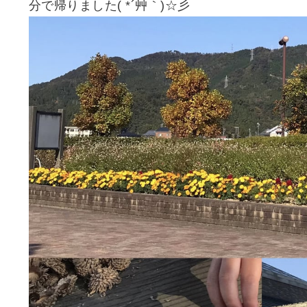
分で帰りました( *´艸｀)☆彡