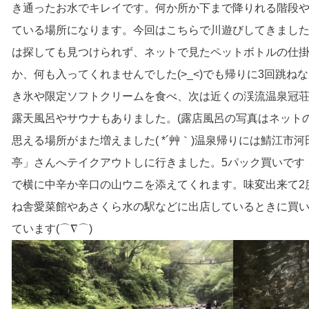
き通ったお水でキレイです。何か所か下まで降りれる階段
ている場所になります。今回はこちらで川遊びしてきまし
は探しても見つけられず、ネットで見たペットボトルの仕
か、何も入ってくれませんでした(>_<)でも帰りに3回跳
き氷や限定ソフトクリームを食べ、次は近くの渓流温泉冠
露天風呂やサウナもありました。(露店風呂の写真はネット
思える場所がまた増えました( *´艸｀)温泉帰りには鯖江
亭」さんへテイクアウトしに行きました。5パック買いです
で横に中辛か辛口の山ウニを添えてくれます。味変出来て2
ね舎愛菜館やあさくら水の駅などに出店しているときに買
ています(⌒∇⌒)