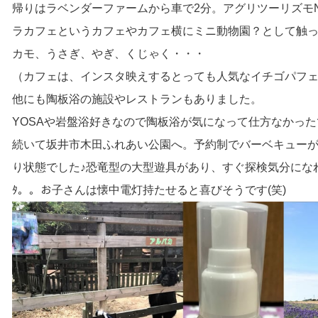
帰りはラベンダーファームから車で2分。アグリツーリズモN
ラカフェというカフェやカフェ横にミニ動物園？として触っ
カモ、うさぎ、やぎ、くじゃく・・・
（カフェは、インスタ映えするとっても人気なイチゴパフ
他にも陶板浴の施設やレストランもありました。
YOSAや岩盤浴好きなので陶板浴が気になって仕方なかったで
続いて坂井市木田ふれあい公園へ。予約制でバーベキュー
り状態でした♪恐竜型の大型遊具があり、すぐ探検気分になれる洞
ﾀ。。お子さんは懐中電灯持たせると喜びそうです(笑)