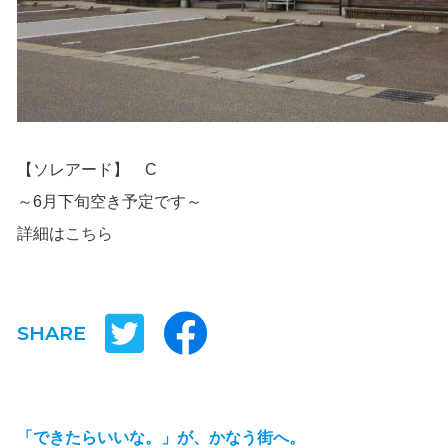
【ソレアード】 C
～6月下旬空き予定です～
詳細は
こちら
SHARE
「できたらいいな。」が、かなう街へ。