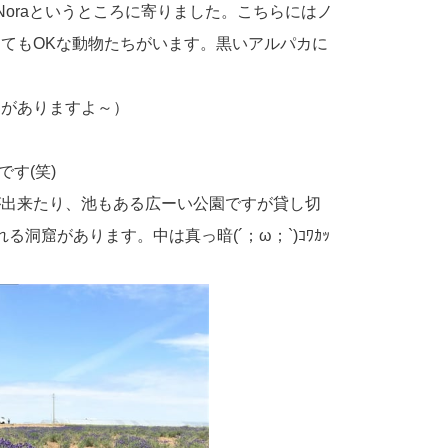
oraというところに寄りました。こちらにはノ
てもOKな動物たちがいます。黒いアルパカに
ェがありますよ～）
す(笑)
が出来たり、池もある広ーい公園ですが貸し切
窟があります。中は真っ暗(´；ω；`)ｺﾜｶｯ